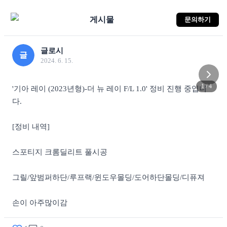
게시물
문의하기
글로시
글
2024. 6. 15.
1
/
4
'기아 레이 (2023년형)-더 뉴 레이 F/L 1.0' 정비 진행 중입니
다.

[정비 내역]

스포티지 크롬딜리트 풀시공

그릴/앞범퍼하단/루프랙/윈도우몰딩/도어하단몰딩/디퓨져

손이 아주많이감