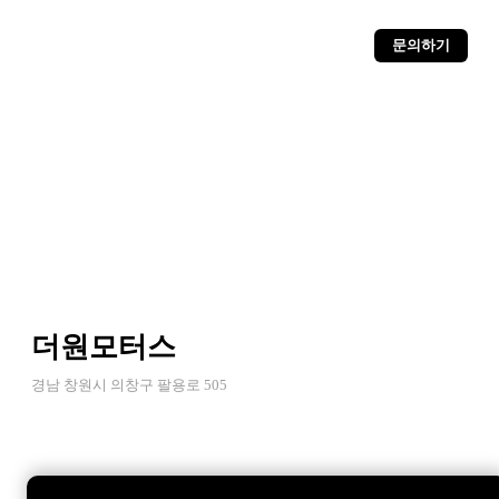
문의하기
더원모터스
경남 창원시 의창구 팔용로 505