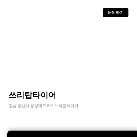
문의하기
쓰리탑타이어
경남 양산시 웅상대로 813 쓰리탑타이어