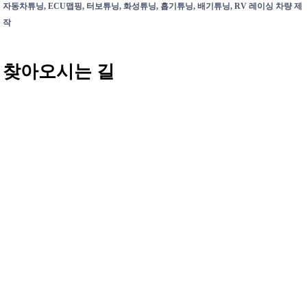
자동차튜닝, ECU맵핑, 터보튜닝, 화성튜닝, 흡기튜닝, 배기튜닝, RV 레이싱 차량 제
작
찾아오시는 길