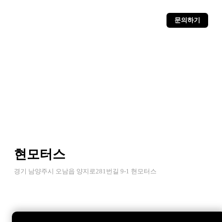
문의하기
현모터스
경기 남양주시 오남읍 양지로281번길 9-1 현모터스