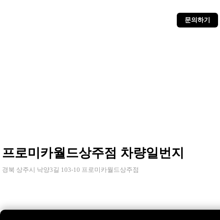
문의하기
프로미카월드상주점 차량일번지
경북 상주시 낙양3길 103-10 프로미카월드상주점