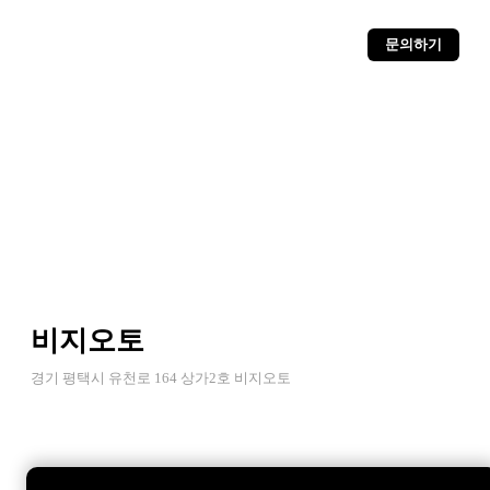
문의하기
비지오토
경기 평택시 유천로 164 상가2호 비지오토