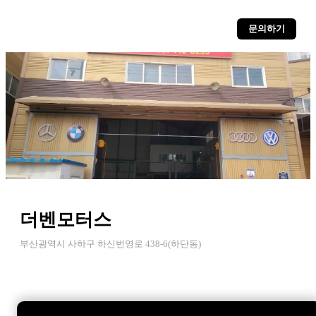
문의하기
더벤모터스
부산광역시 사하구 하신번영로 438-6(하단동)