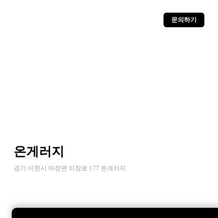
문의하기
온게러지
경기 이천시 마장면 이장로 177 온게러지