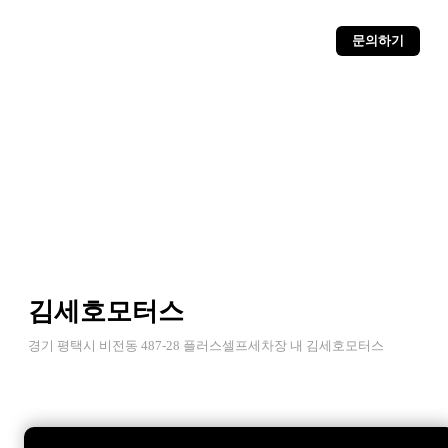
문의하기
김세호모터스
경기 평택시 비전동 487-28 플러스셀프세차장 내 김세호모터스