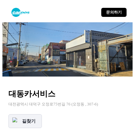
문의하기
대동카서비스
대전광역시 대덕구 오정로75번길 76 (오정동 , 307-6)
길찾기