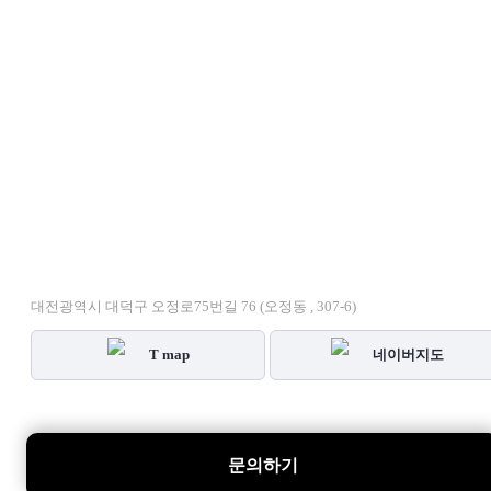
대전광역시 대덕구 오정로75번길 76 (오정동 , 307-6)
T map
네이버지도
문의하기