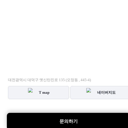
대전광역시 대덕구 옛신탄진로 135 (오정동 , 445-4)
T map
네이버지도
문의하기